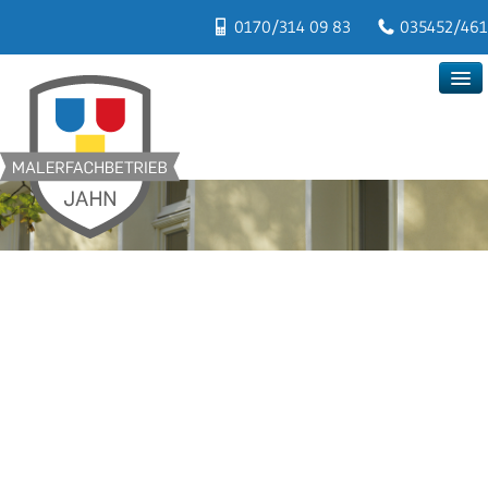
0170/314 09 83
035452/461
Startseite
Leistungen
Innenraum
Fassade
Boden
Kontakt